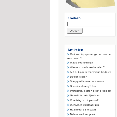
Zoeken
Artikelen
Ooit een topsporter gezien zonder
een coach?
Wat is counselling?
Waarom coach inschakelen?
ADHD bij ouderen versus kinderen
Doelen stellen
Slaapproblemen door stress
Stressbestendig? test
Intimidatie, pesten groot probleem
Geweld in huiselijke kring
Coaching
: do it yourself
Werkvloer: zichtbaar zijn
Haal meer uit je baan
Balans werk en privé