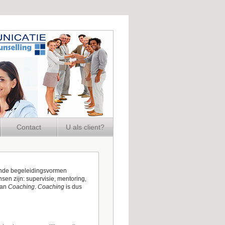
Contact
U als client?
lende begeleidingsvormen
sen zijn: supervisie, mentoring,
 van
Coaching
.
Coaching
is dus