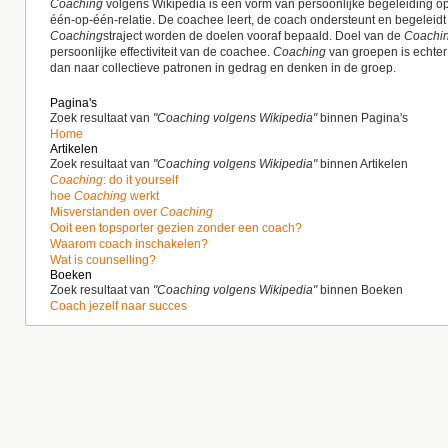
Coaching
volgens Wikipedia is een vorm van persoonlijke begeleiding op
één-op-één-relatie. De coachee leert, de coach ondersteunt en begeleidt 
Coaching
straject worden de doelen vooraf bepaald. Doel van de
Coachi
persoonlijke effectiviteit van de coachee.
Coaching
van groepen is echter
dan naar collectieve patronen in gedrag en denken in de groep.
Pagina's
Zoek resultaat van
"
Coaching
volgens Wikipedia"
binnen Pagina's
Home
Artikelen
Zoek resultaat van
"
Coaching
volgens Wikipedia"
binnen Artikelen
Coaching
: do it yourself
hoe
Coaching
werkt
Misverstanden over
Coaching
Ooit een topsporter gezien zonder een coach?
Waarom coach inschakelen?
Wat is counselling?
Boeken
Zoek resultaat van
"
Coaching
volgens Wikipedia"
binnen Boeken
Coach jezelf naar succes