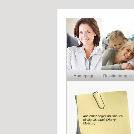
Homepage
Relatietherapie
Alle ernst begint als spel en
eindigt als spel. (Harry
Mulisch)